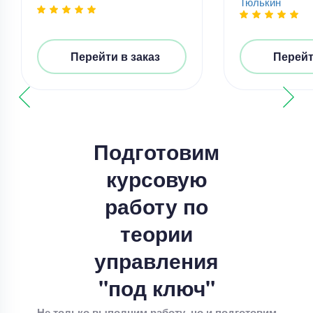
Тюлькин
Перейти в заказ
Перейт
Курсовая работа
Подготовим
Курсовая работа – Диагностика неисправностей
в автомобиле
курсовую
Уникальность
50%
работу по
Срок выполнения
8 дней
теории
Цена
5600 ₽
управления
11 минут назад
"под ключ"
Курсовая работа
Не только выполним работу, но и подготовим