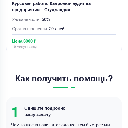
предприятии – Студландия
Уникальность
50%
Срок выполнения
29 дней
Цена
3300 ₽
10 минут назад
Курсовая работа
«Действия в чужом интересе без поручения:
понятие, содержание правоотношения,
Как получить помощь?
особенности правоприменительной практики».
Уникальность
50%
Срок выполнения
3 дней
1
Опишите подробно
Цена
5700 ₽
вашу задачу
7 минут назад
Чем точнее вы опишите задание, тем быстрее мы