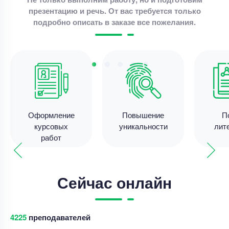
презентацию и речь. От вас требуется только
Написать теоретическую часть курсовой
подробно описать в заказе все пожелания.
Уникальность
70%
Срок выполнения
7 дней
Цена
3800 ₽
13 минут назад
Оформление
Повышение
П
курсовых
уникальности
лит
Курсовая работа
работ
организация учета кассовых операций
Уникальность
50%
Сейчас онлайн
Срок выполнения
7 дней
Цена
4200 ₽
11 минут назад
4238
преподавателей