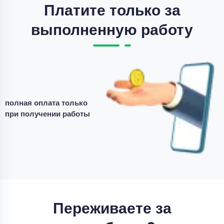
Платите только за
выполненную работу
Курсовая работа
организация учета кассовых операций
Уникальность
50%
Срок выполнения
7 дней
полная оплата только
при получении работы
Цена
4200 ₽
11 минут назад
Курсовая работа
доработка курсовой работы
Переживаете за
Уникальность
50%