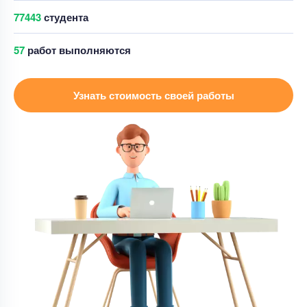
77439
студента
Курсовая работа
61
работ выполняются
доработка курсовой работы
Уникальность
50%
Узнать стоимость своей работы
Срок выполнения
7 дней
Цена
3500 ₽
6 минут назад
Курсовая работа
понижающий Импульсный стабилизатор
постоянного напряжения.
Уникальность
55%
Срок выполнения
3 дней