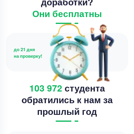
доработки?
Срок выполнения
7 дней
Они бесплатны
Цена
3500 ₽
6 минут назад
до 21 дня
на проверку!
103 972
студента
обратились к нам за
прошлый год