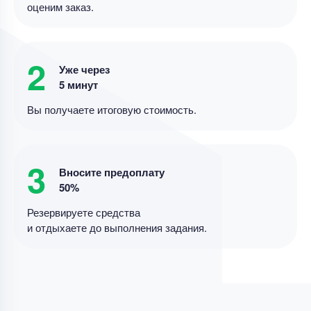
оценим заказ.
Курсовая работа
Курсовая работа – Диагностика неисправностей
в автомобиле
2
Уже через
Уникальность
50%
5 минут
Срок выполнения
8 дней
Вы получаете итоговую стоимость.
Цена
5600 ₽
11 минут назад
3
Вносите предоплату
50%
Курсовая работа
Резервируете средства
Написать теоретическую часть курсовой
и отдыхаете до выполнения задания.
Уникальность
70%
Срок выполнения
7 дней
Цена
3800 ₽
13 минут назад