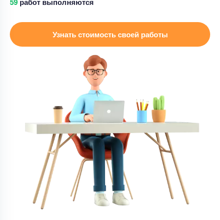
61
работ выполняются
Курсовая работа
Узнать стоимость своей работы
Отредактировать курсовую работу
Уникальность
60%
Срок выполнения
2 дней
Цена
3500 ₽
13 минут назад
Курсовая работа
Курсовая работа: Кадровый аудит на
предприятии – Студландия
Уникальность
50%
Срок выполнения
29 дней