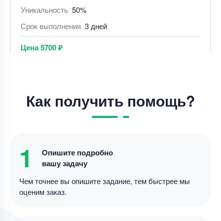
Уникальность
50%
Срок выполнения
8 дней
Цена
5600 ₽
11 минут назад
Как получить помощь?
Курсовая работа
Написать теоретическую часть курсовой
Уникальность
70%
1
Срок выполнения
7 дней
Опишите подробно
вашу задачу
Цена
3800 ₽
9 минут назад
Чем точнее вы опишите задание, тем быстрее мы
оценим заказ.