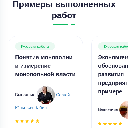
Примеры выполненных
работ
Курсовая работа
Курсовая работа – Диагностика неисправностей
в автомобиле
Курсовая работа
Курсовая раб
Уникальность
50%
Понятие монополии
Экономич
Срок выполнения
8 дней
и измерение
обоснова
монопольной власти
развития
Цена
5600 ₽
предприят
11 минут назад
примере …
Выполнил
Сергей
Курсовая работа
Юрьевич Чабин
Выполнил
Написать теоретическую часть курсовой
Уникальность
70%