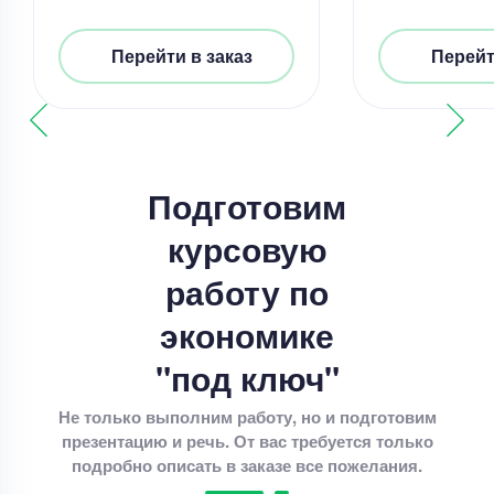
Срок выполнения
7 дней
Перейти в заказ
Перейт
Цена
3800 ₽
9 минут назад
Подготовим
Курсовая работа
организация учета кассовых операций
курсовую
Уникальность
50%
работу по
Срок выполнения
7 дней
экономике
Цена
4200 ₽
"под ключ"
12 минут назад
Не только выполним работу, но и подготовим
презентацию и речь. От вас требуется только
подробно описать в заказе все пожелания.
Курсовая работа