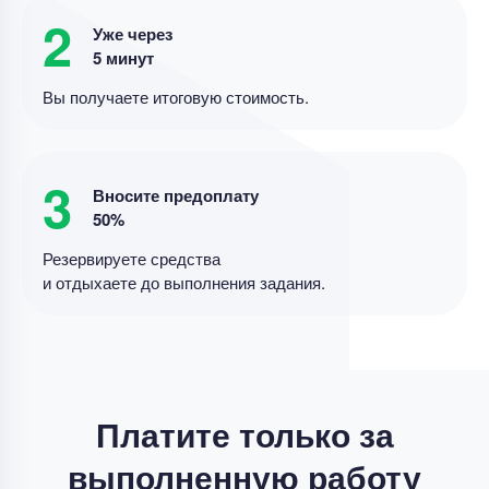
Курсовая работа
2
Уже через
организация учета кассовых операций
5 минут
Уникальность
50%
Вы получаете итоговую стоимость.
Срок выполнения
7 дней
Цена
4200 ₽
3
Вносите предоплату
12 минут назад
50%
Резервируете средства
и отдыхаете до выполнения задания.
Курсовая работа
доработка курсовой работы
Уникальность
50%
Срок выполнения
7 дней
Платите только за
Цена
3500 ₽
выполненную работу
13 минут назад