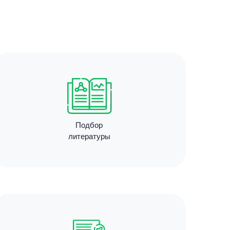
Курсовая работа
а
организация учета
 ₽
кассовых операций
 назад
Уникальность
50%
Срок выполнения
7 дней
Подбор
литературы
Курсовая работа
а
доработка курсовой
 ₽
работы
т назад
Уникальность
50%
Срок выполнения
7 дней