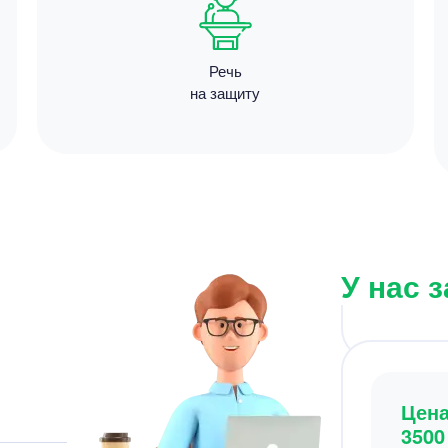
Речь
на защиту
Цен
1300
15 мину
У нас 
Цен
3500
8 минут