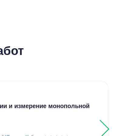
абот
К
ии и измерение монопольной
Ан
об