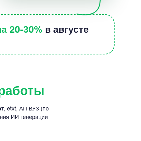
на 20-30%
в августе
 работы
, etxt, АП ВУЗ (по
ания ИИ генерации