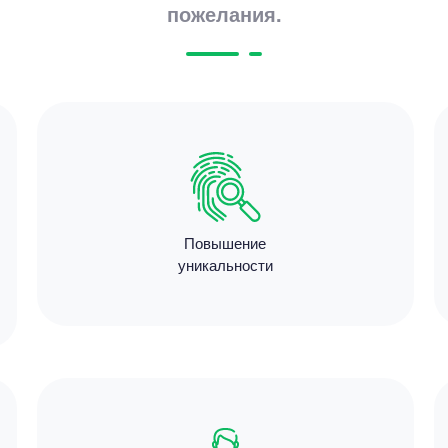
пожелания.
Цен
4200
9 минут
Повышение
уникальности
Цен
3500
15 мину