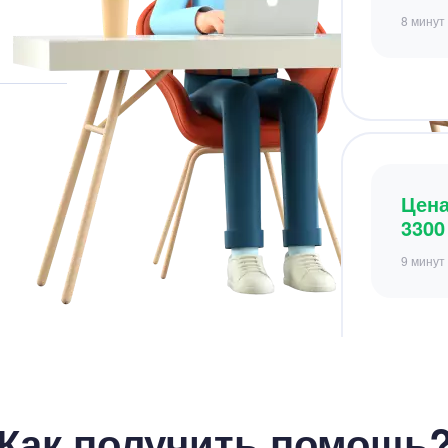
Цен
3300
9 минут
Цен
5700
Как получить помощь
12 мину