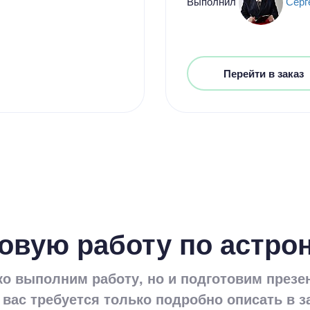
Выполнил
Серг
Цен
5600
15 мину
Перейти в заказ
Цен
3800
овую работу по астро
8 минут
ко выполним работу, но и подготовим презе
 вас требуется только подробно описать в з