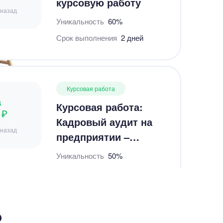
Срок выполнения
2 дней
Курсовая работа
а
Курсовая работа:
 ₽
Кадровый аудит на
 назад
предприятии –
Студландия
Уникальность
50%
Срок выполнения
29 дней
Курсовая работа
а
«Действия в чужом
 ₽
интересе без
?
т назад