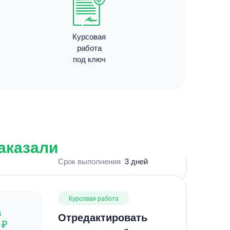
Курсовая
Курсовая работа
работа
а
под ключ
понижающий
0 ₽
Импульсный
т назад
стабилизатор
постоянного
Уникальность
55%
напряжения.
Срок выполнения
3 дней
заказали
Курсовая работа
а
Отредактировать
 ₽
курсовую работу
 назад
Уникальность
60%