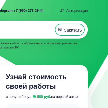
elegram +7 (960) 278-29-44
Авторизация
Заказать
вания в области образования: в сборе информации, ее
дательства РФ.
Узнай стоимость
своей работы
и получи бонус
500 руб.
на первый заказ